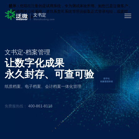
提示：
您现在注册的是试用系统，专为测试体验所用。如您已是泛微客户，
需要使用本公司系统，请联系贵司系统管理员获取正式登录地址，或拔打
文书定
Toggl
400-861-8118.
Wenshuding.com
navig
文书定-档案管理
让数字化成果
永久封存、可查可验
纸质档案、电子档案、会计档案一体化管理
免费服热线：
400-861-8118